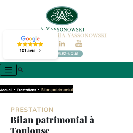
Cabinet Conseil A. YASSONOWSKI
101 avis
APPELEZ-NOUS
•
•
Bilan patrimonial
Accueil
Prestations
PRESTATION
Bilan patrimonial à
Toulouse